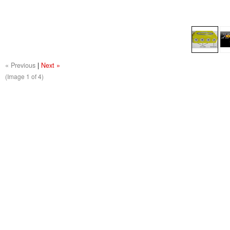
« Previous
|
Next »
(Image
1
of 4)